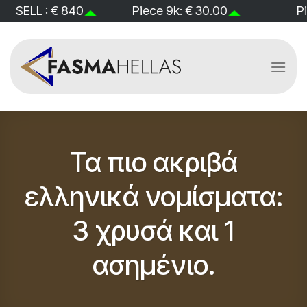
Skip
LL : € 840
Piece 9k: € 30.00
Piece 1
to
content
Τα πιο ακριβά
ελληνικά νομίσματα:
3 χρυσά και 1
ασημένιο.