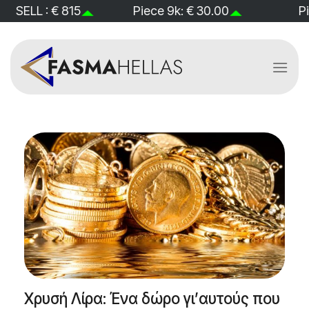
Skip
 815
Piece 9k: € 30.00
Piece 14k: €
to
content
Χρυσή Λίρα: Ένα δώρο γι’αυτούς που